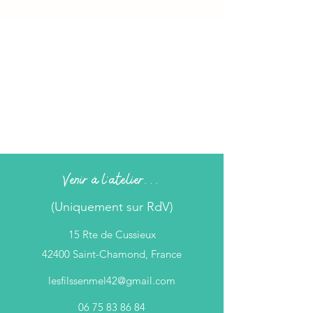
Venir à l'atelier...
(Uniquement sur RdV)
15 Rte de Cussieux
42400 Saint-Chamond, France
lesfilssenmel42@gmail.com
06 75 83 86 84