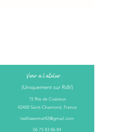
Venir à l'atelier...
(Uniquement sur RdV)
15 Rte de Cussieux
42400 Saint-Chamond, France
lesfilssenmel42@gmail.com
06 75 83 86 84