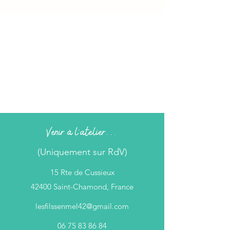
Venir à l'atelier...
(Uniquement sur RdV)
15 Rte de Cussieux
42400 Saint-Chamond, France
lesfilssenmel42@gmail.com
06 75 83 86 84