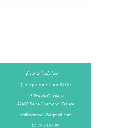
Venir à l'atelier...
(Uniquement sur RdV)
15 Rte de Cussieux
42400 Saint-Chamond, France
lesfilssenmel42@gmail.com
06 75 83 86 84