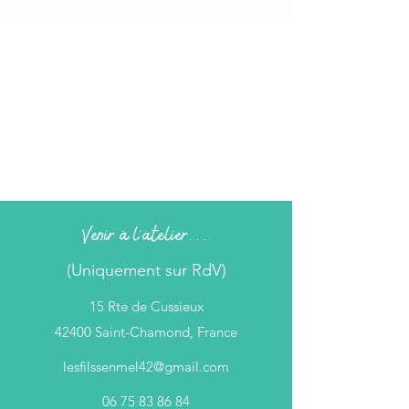
Venir à l'atelier...
(Uniquement sur RdV)
15 Rte de Cussieux
42400 Saint-Chamond, France
lesfilssenmel42@gmail.com
06 75 83 86 84