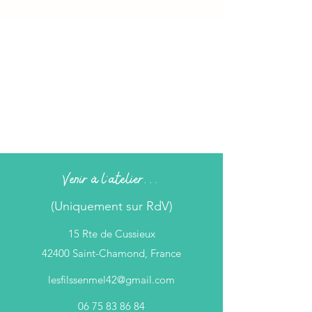
Venir à l'atelier...
(Uniquement sur RdV)
15 Rte de Cussieux
42400 Saint-Chamond, France
lesfilssenmel42@gmail.com
06 75 83 86 84