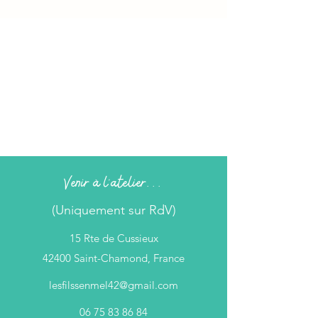
Venir à l'atelier...
(Uniquement sur RdV)
15 Rte de Cussieux
42400 Saint-Chamond, France
lesfilssenmel42@gmail.com
06 75 83 86 84