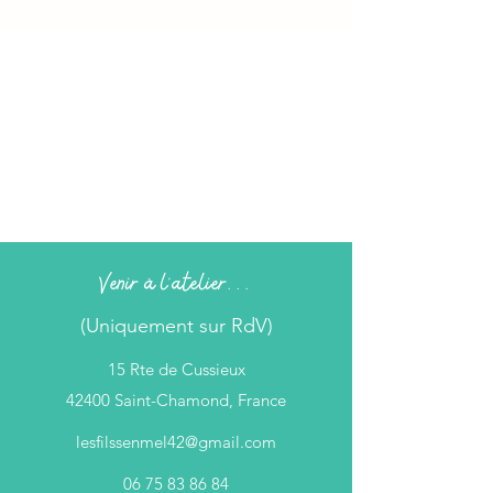
Venir à l'atelier...
(Uniquement sur RdV)
15 Rte de Cussieux
42400 Saint-Chamond, France
lesfilssenmel42@gmail.com
06 75 83 86 84