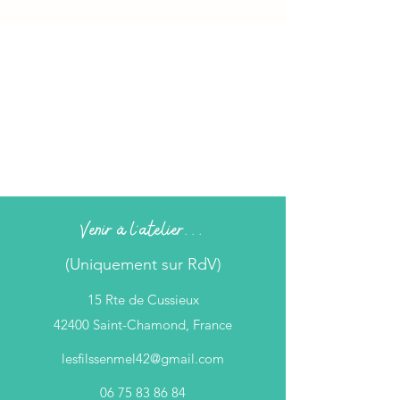
Venir à l'atelier...
(Uniquement sur RdV)
15 Rte de Cussieux
42400 Saint-Chamond, France
lesfilssenmel42@gmail.com
06 75 83 86 84