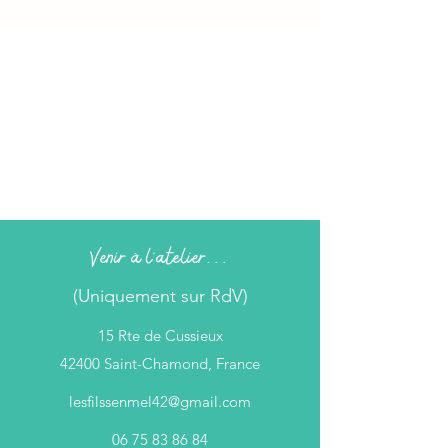
Venir à l'atelier...
(Uniquement sur RdV)
15 Rte de Cussieux
42400 Saint-Chamond, France
lesfilssenmel42@gmail.com
06 75 83 86 84