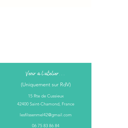
Venir à l'atelier...
(Uniquement sur RdV)
15 Rte de Cussieux
42400 Saint-Chamond, France
lesfilssenmel42@gmail.com
06 75 83 86 84