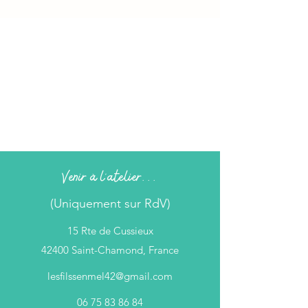
Venir à l'atelier...
(Uniquement sur RdV)
15 Rte de Cussieux
42400 Saint-Chamond, France
lesfilssenmel42@gmail.com
06 75 83 86 84